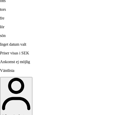
ons
tors
fre
lör
sön
Inget datum valt
Priser visas i SEK
Ankomst ej möjlig
Väntlista