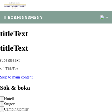
1
BOKNINGSMENY
titleText
titleText
subTitleText
subTitleText
Skip to main content
Sök & boka
Hotell
Stugor
Campingtomter