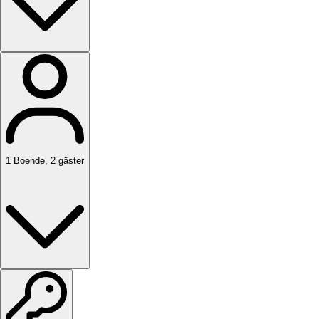
1
Boende
,
2
gäster