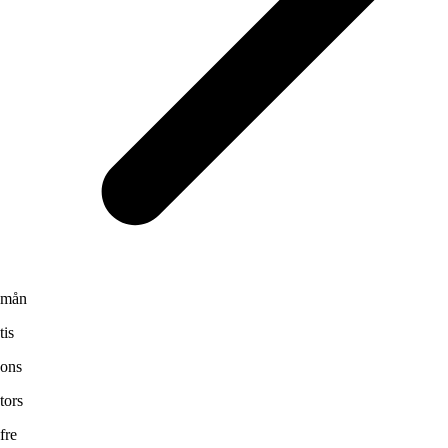
mån
tis
ons
tors
fre